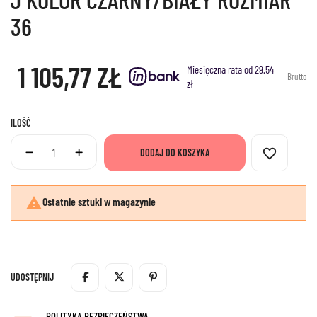
36
1 105,77 ZŁ
Miesięczna rata od 29.54
Brutto
zł
ILOŚĆ
favorite_border
DODAJ DO KOSZYKA

Ostatnie sztuki w magazynie
UDOSTĘPNIJ
POLITYKA BEZPIECZEŃSTWA