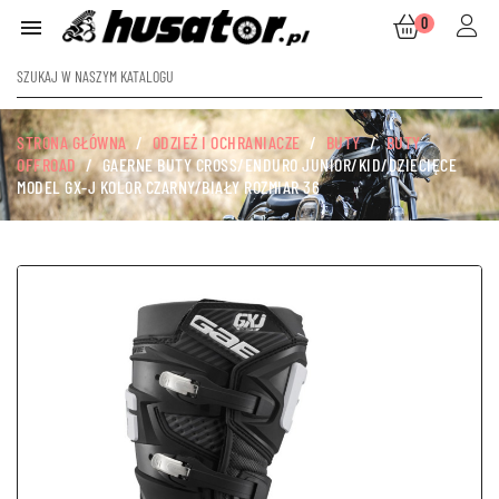
0

STRONA GŁÓWNA
ODZIEŻ I OCHRANIACZE
BUTY
BUTY
OFFROAD
GAERNE BUTY CROSS/ENDURO JUNIOR/KID/DZIECIĘCE
MODEL GX-J KOLOR CZARNY/BIAŁY ROZMIAR 36