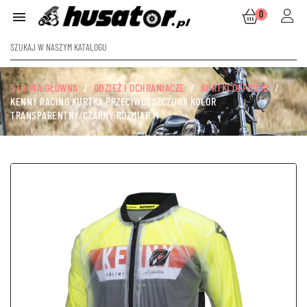
0

STRONA GŁÓWNA
ODZIEŻ I OCHRANIACZE
KURTKI OFFROAD
KENNY RACING KURTKA PRZECIWDESZCZOWA KOLOR
TRANSPARENTNY/CZARNY ROZMIAR M