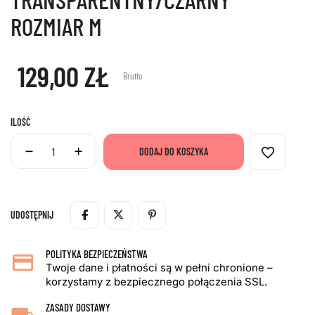
ROZMIAR M
129,00 ZŁ
Brutto
ILOŚĆ
favorite_border
DODAJ DO KOSZYKA
UDOSTĘPNIJ
POLITYKA BEZPIECZEŃSTWA
Twoje dane i płatności są w pełni chronione –
korzystamy z bezpiecznego połączenia SSL.
ZASADY DOSTAWY