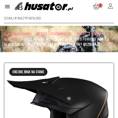
0

STRONA GŁÓWNA
ODZIEŻ I OCHRANIACZE
KASKI
KASKI
OFFROAD
SHOT RACING WYPRZEDAŻ KASK MOTO FURIOUS RAW 3.0
BLACK BRONZE MATT KOLOR BRĄZOWY MAT/CZARNY ROZMIAR L
OBECNIE BRAK NA STANIE