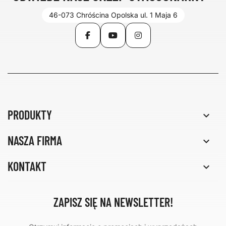
46-073 Chróścina Opolska ul. 1 Maja 6
Facebook
YouTube
Instagram
PRODUKTY

NASZA FIRMA

KONTAKT

ZAPISZ SIĘ NA NEWSLETTER!