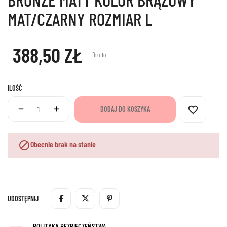
MAT/CZARNY ROZMIAR L
388,50 ZŁ
Brutto
ILOŚĆ
favorite_border
DODAJ DO KOSZYKA

Obecnie brak na stanie
UDOSTĘPNIJ
POLITYKA BEZPIECZEŃSTWA