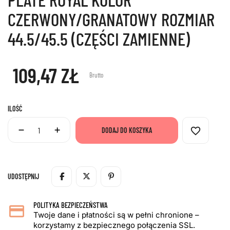
CZERWONY/GRANATOWY ROZMIAR
44.5/45.5 (CZĘŚCI ZAMIENNE)
109,47 ZŁ
Brutto
ILOŚĆ
favorite_border
DODAJ DO KOSZYKA
UDOSTĘPNIJ
POLITYKA BEZPIECZEŃSTWA
Twoje dane i płatności są w pełni chronione –
korzystamy z bezpiecznego połączenia SSL.