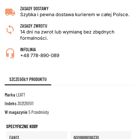
ZASADY DOSTAWY
Szybka i pewna dostawa kurierem w całej Polsce.
ZASADY ZWROTU
14 dni na zwrot lub wymianę bez zbędnych
formalności.
INFOLINIA
+48 778-890-089
SZCZEGÓŁY PRODUKTU
Marka
LEATT
Indeks
3021210511
W magazynie
5 Przedmioty
SPECYFICZNE KODY
EAN13
6009699098330