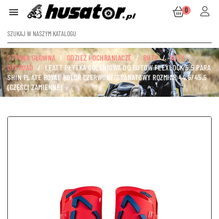
0

STRONA GŁÓWNA
ODZIEŻ I OCHRANIACZE
BUTY
BUTY
OFFROAD
LEATT PŁYTKA GOLENIOWA DO BUTÓW FLEXLOCK 5.5 PARA
SHIN PLATE ROYAL KOLOR CZERWONY/GRANATOWY ROZMIAR 44.5/45.5
(CZĘŚCI ZAMIENNE)