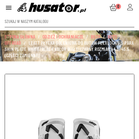
0

STRONA GŁÓWNA
ODZIEŻ I OCHRANIACZE
BUTY
BUTY
OFFROAD
LEATT PŁYTKA GOLENIOWA DO BUTÓW FLEXLOCK 5.5 PARA
SHIN PLATE WHITE/BLACK KOLOR BIAŁY/CZARNY ROZMIAR 44.5/45.5
(CZĘŚCI ZAMIENNE)