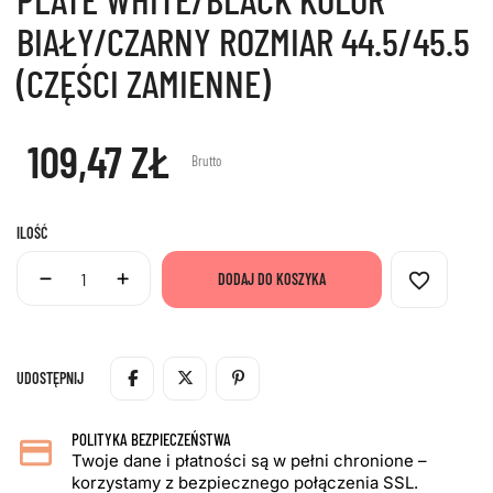
BIAŁY/CZARNY ROZMIAR 44.5/45.5
(CZĘŚCI ZAMIENNE)
109,47 ZŁ
Brutto
ILOŚĆ
favorite_border
DODAJ DO KOSZYKA
UDOSTĘPNIJ
POLITYKA BEZPIECZEŃSTWA
Twoje dane i płatności są w pełni chronione –
korzystamy z bezpiecznego połączenia SSL.