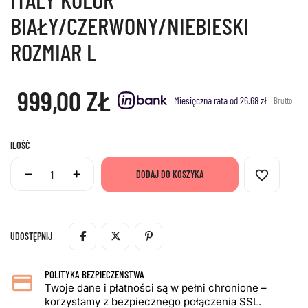
BIAŁY/CZERWONY/NIEBIESKI
ROZMIAR L
999,00 ZŁ
Miesięczna rata od 26.68 zł
Brutto
ILOŚĆ
favorite_border
DODAJ DO KOSZYKA
UDOSTĘPNIJ
POLITYKA BEZPIECZEŃSTWA
Twoje dane i płatności są w pełni chronione –
korzystamy z bezpiecznego połączenia SSL.