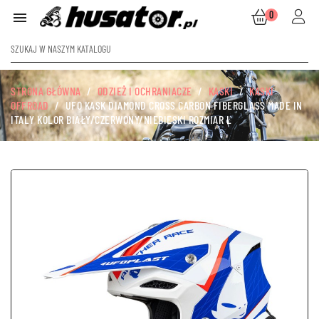
0

STRONA GŁÓWNA
ODZIEŻ I OCHRANIACZE
KASKI
KASKI
OFFROAD
UFO KASK DIAMOND CROSS CARBON FIBERGLASS MADE IN
ITALY KOLOR BIAŁY/CZERWONY/NIEBIESKI ROZMIAR L