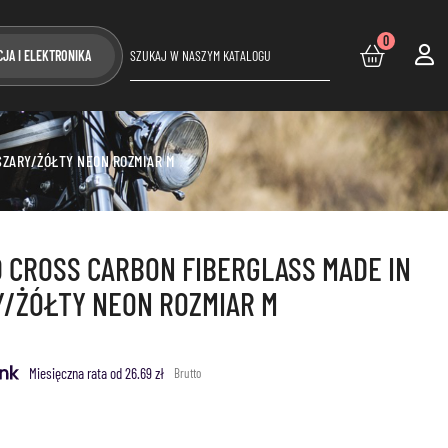
0
CJA I ELEKTRONIKA
SZARY/ŻÓŁTY NEON ROZMIAR M
 CROSS CARBON FIBERGLASS MADE IN
Y/ŻÓŁTY NEON ROZMIAR M
Miesięczna rata od 26.69 zł
Brutto