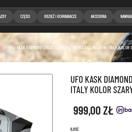
AZDY
CZĘŚCI
ODZIEŻ I OCHRANIACZE
AKCESORIA
NAWIGA
D
UFO KASK DIAMOND CROSS CARBON FIBERGLASS MADE IN ITALY KOLOR 
UFO KASK DIAMOND
ITALY KOLOR SZAR
999,00 ZŁ
ILOŚĆ