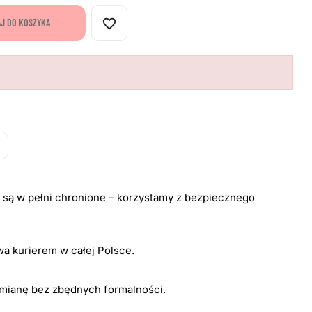
favorite_border
J DO KOSZYKA
i są w pełni chronione – korzystamy z bezpiecznego
a kurierem w całej Polsce.
ymianę bez zbędnych formalności.