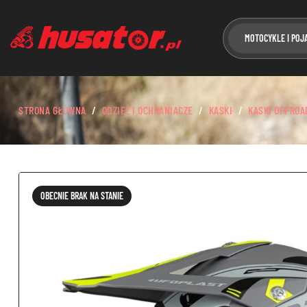
MOTOCYKLE I POJ
STRONA GŁÓWNA
ODZIEŻ I OCHRANIACZE
KASKI
KASKI OFFROA
OBECNIE BRAK NA STANIE