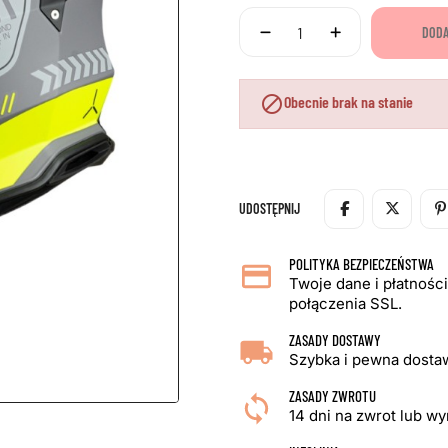
DODA

Obecnie brak na stanie
UDOSTĘPNIJ
POLITYKA BEZPIECZEŃSTWA
Twoje dane i płatnośc
połączenia SSL.
ZASADY DOSTAWY
Szybka i pewna dostaw
ZASADY ZWROTU
14 dni na zwrot lub w