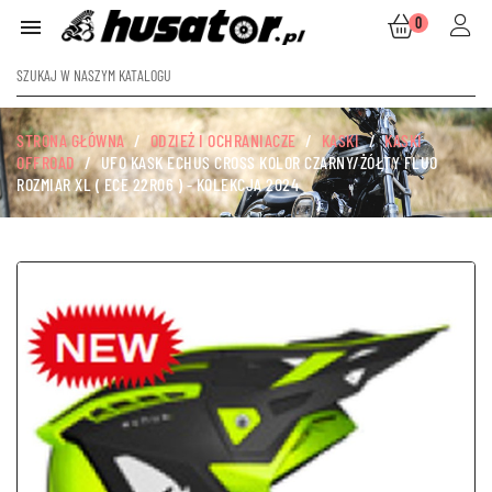
0

STRONA GŁÓWNA
ODZIEŻ I OCHRANIACZE
KASKI
KASKI
OFFROAD
UFO KASK ECHUS CROSS KOLOR CZARNY/ŻÓŁTY FLUO
ROZMIAR XL ( ECE 22R06 ) - KOLEKCJA 2024