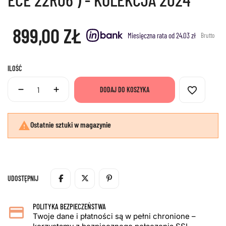
899,00 ZŁ
Miesięczna rata od 24.03 zł
Brutto
ILOŚĆ
favorite_border
DODAJ DO KOSZYKA

Ostatnie sztuki w magazynie
UDOSTĘPNIJ
POLITYKA BEZPIECZEŃSTWA
Twoje dane i płatności są w pełni chronione –