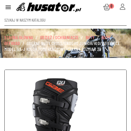
0

STRONA GŁÓWNA
ODZIEŻ I OCHRANIACZE
BUTY
BUTY
OFFROAD
GAERNE BUTY CROSS/ENDURO JUNIOR/KID/DZIECIĘCE
MODEL GX-J KOLOR POMARAŃCZOWY/CZARNY ROZMIAR 38