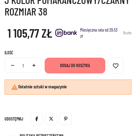
ROZMIAR 38
1 105,77 ZŁ
Miesięczna rata od 29.53
Brutto
zł
ILOŚĆ
favorite_border
DODAJ DO KOSZYKA

Ostatnie sztuki w magazynie
UDOSTĘPNIJ
POLITYKA BEZPIECZEŃSTWA