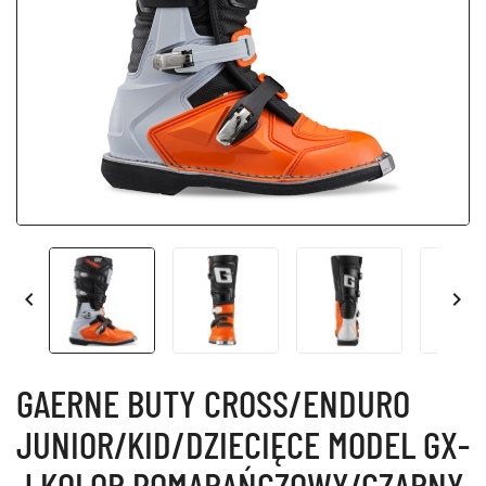


GAERNE BUTY CROSS/ENDURO
JUNIOR/KID/DZIECIĘCE MODEL GX-
J KOLOR POMARAŃCZOWY/CZARNY