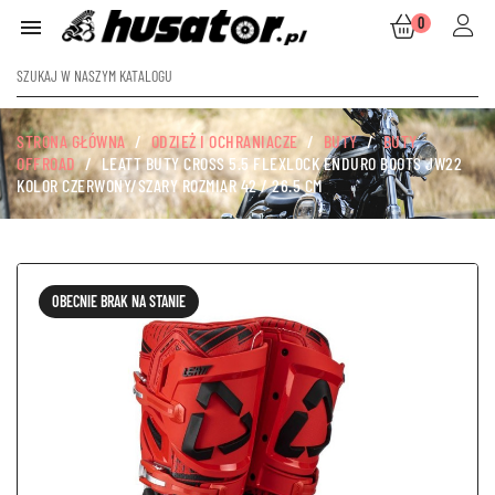
0

STRONA GŁÓWNA
ODZIEŻ I OCHRANIACZE
BUTY
BUTY
OFFROAD
LEATT BUTY CROSS 5.5 FLEXLOCK ENDURO BOOTS JW22
KOLOR CZERWONY/SZARY ROZMIAR 42 / 26.5 CM
OBECNIE BRAK NA STANIE