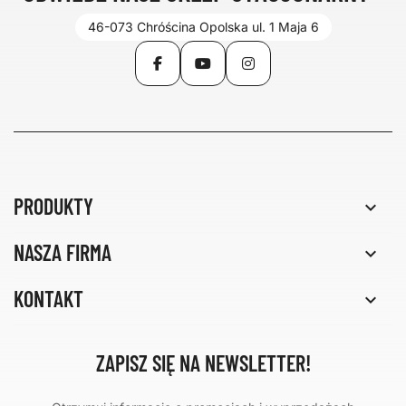
46-073 Chróścina Opolska ul. 1 Maja 6
Facebook
YouTube
Instagram
PRODUKTY

NASZA FIRMA

KONTAKT

ZAPISZ SIĘ NA NEWSLETTER!