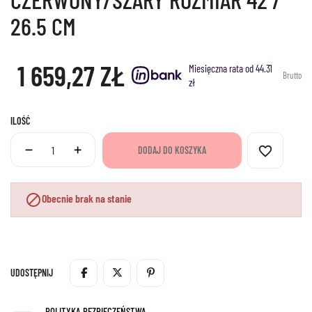
26.5 CM
1 659,27 ZŁ
Miesięczna rata od 44.31
Brutto
zł
ILOŚĆ
favorite_border
DODAJ DO KOSZYKA

Obecnie brak na stanie
UDOSTĘPNIJ
POLITYKA BEZPIECZEŃSTWA