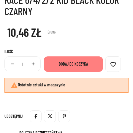
CZARNY
10,46 ZŁ
Brutto
ILOŚĆ
favorite_border
DODAJ DO KOSZYKA

Ostatnie sztuki w magazynie
UDOSTĘPNIJ
POLITYKA BEZPIECZEŃSTWA