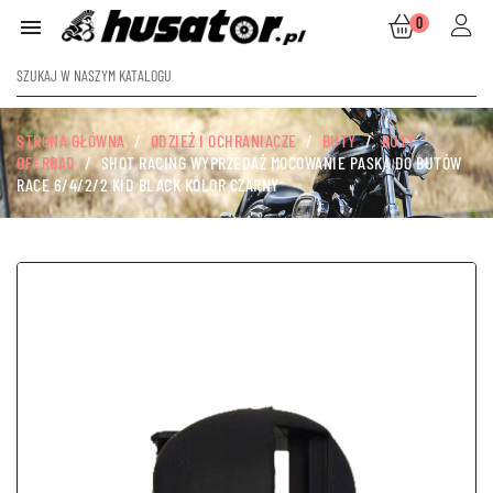
0

STRONA GŁÓWNA
ODZIEŻ I OCHRANIACZE
BUTY
BUTY
OFFROAD
SHOT RACING WYPRZEDAŻ MOCOWANIE PASKA DO BUTÓW
RACE 6/4/2/2 KID BLACK KOLOR CZARNY