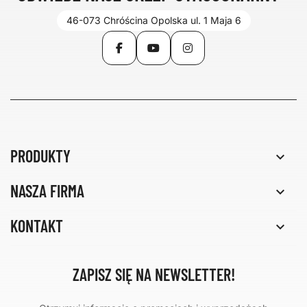
46-073 Chróścina Opolska ul. 1 Maja 6
Facebook
YouTube
Instagram
PRODUKTY

NASZA FIRMA

KONTAKT

ZAPISZ SIĘ NA NEWSLETTER!