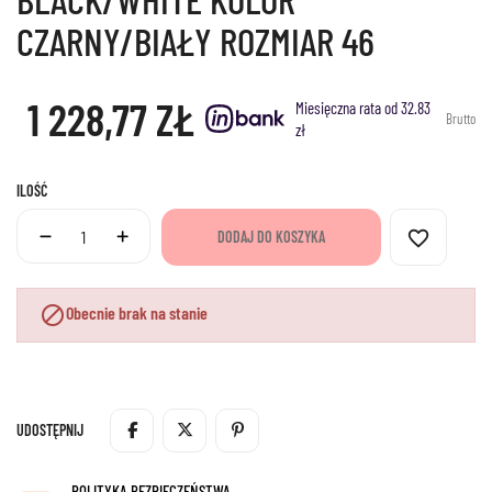
CZARNY/BIAŁY ROZMIAR 46
1 228,77 ZŁ
Miesięczna rata od 32.83
Brutto
zł
ILOŚĆ
favorite_border
DODAJ DO KOSZYKA

Obecnie brak na stanie
UDOSTĘPNIJ
POLITYKA BEZPIECZEŃSTWA