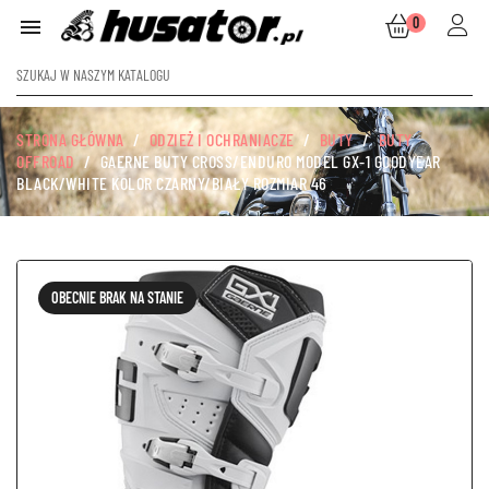
0

STRONA GŁÓWNA
ODZIEŻ I OCHRANIACZE
BUTY
BUTY
OFFROAD
GAERNE BUTY CROSS/ENDURO MODEL GX-1 GOODYEAR
BLACK/WHITE KOLOR CZARNY/BIAŁY ROZMIAR 46
OBECNIE BRAK NA STANIE