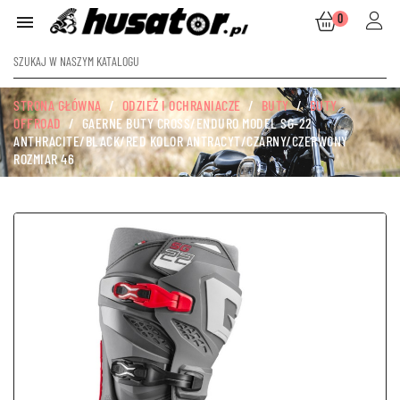
0

STRONA GŁÓWNA
ODZIEŻ I OCHRANIACZE
BUTY
BUTY
OFFROAD
GAERNE BUTY CROSS/ENDURO MODEL SG-22
ANTHRACITE/BLACK/RED KOLOR ANTRACYT/CZARNY/CZERWONY
ROZMIAR 46