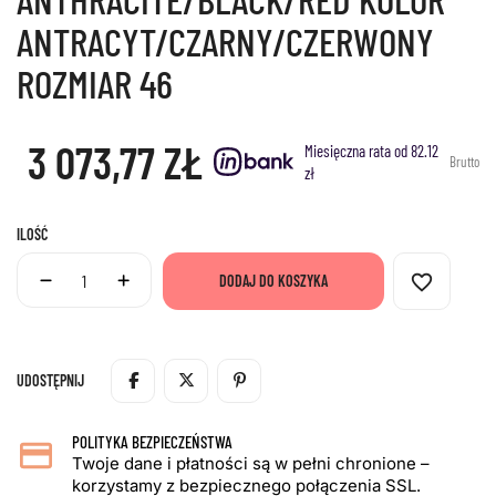
ANTRACYT/CZARNY/CZERWONY
ROZMIAR 46
3 073,77 ZŁ
Miesięczna rata od 82.12
Brutto
zł
ILOŚĆ
favorite_border
DODAJ DO KOSZYKA
UDOSTĘPNIJ
POLITYKA BEZPIECZEŃSTWA
Twoje dane i płatności są w pełni chronione –
korzystamy z bezpiecznego połączenia SSL.