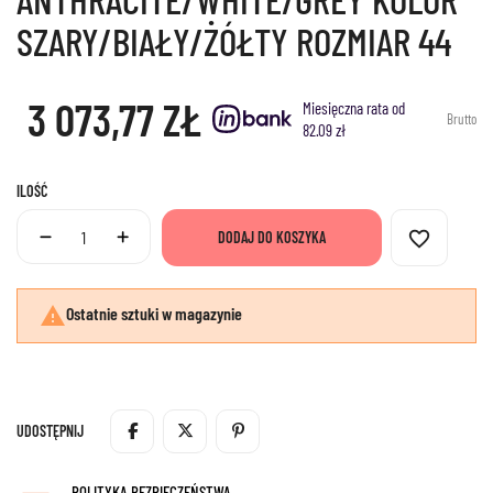
SZARY/BIAŁY/ŻÓŁTY ROZMIAR 44
3 073,77 ZŁ
Miesięczna rata od
Brutto
82.09 zł
ILOŚĆ
favorite_border
DODAJ DO KOSZYKA

Ostatnie sztuki w magazynie
UDOSTĘPNIJ
POLITYKA BEZPIECZEŃSTWA