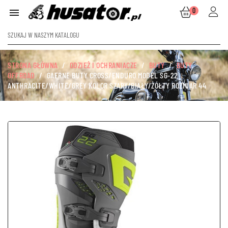
0

STRONA GŁÓWNA
ODZIEŻ I OCHRANIACZE
BUTY
BUTY
OFFROAD
GAERNE BUTY CROSS/ENDURO MODEL SG-22
ANTHRACITE/WHITE/GREY KOLOR SZARY/BIAŁY/ŻÓŁTY ROZMIAR 44