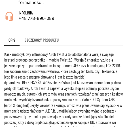
formalności.
INFOLINIA
+48 778-890-089
OPIS
SZCZEGÓŁY PRODUKTU
Kask motocyklowy offroadowy Airoh Twist 3 to udoskonalona wersja swojego
bestsellerowego poprzednika - modelu Twist 2.0. Wersja 3 charakteryzuje się
jeszcze lepszymi parametrami, m.in. systemem AEFR czy homologacją ECE 22.06.
Nie zapomniano o zachowaniu walorów, które cechują ten kask, czyli lekkości, a
jego linia została przeprojektowana i jest jeszcze bardziej
dynamiczna.BEZPIECZEŃSTWOBezpieczeństwo jest kluczowym elementem podczas
jazdy offroadowej. Airoh Twist 3 zapewnia wysoki stopień ochrony poprzez użycie
nowoczesnych, autorskich systemów oraz znanych rozwiązań z najlepszych kasków
motocyklowych:Wytrzymała skorupa wykonana z materiału H.R.T.System AMS
(Airoh Sliding Net) ukryty wewnątrz skorupy, umożliwia przesuwanie się wyściółki w
momencie uderzeniaSystem A.E.F.R. umożliwiający awaryjne wyjęcie poduszek
policzkowychTylny spoiler poprawiający aerodynamikę i dodający stabilności
podczas jazdy z dużą prędkościąNajbezpieczniejsze zapięcie DD, stosowane we