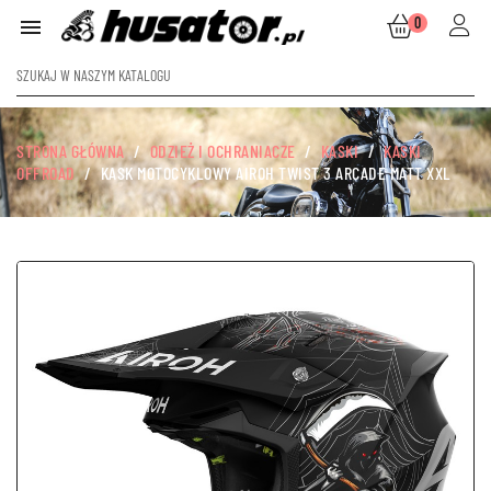
0

STRONA GŁÓWNA
ODZIEŻ I OCHRANIACZE
KASKI
KASKI
OFFROAD
KASK MOTOCYKLOWY AIROH TWIST 3 ARCADE MATT XXL