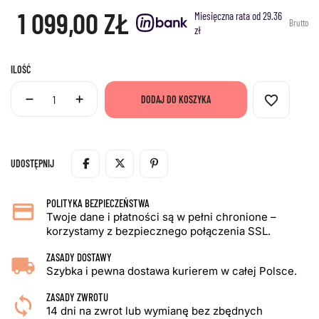
1 099,00 ZŁ
Miesięczna rata od 29.36
Brutto
zł
ILOŚĆ
favorite_border
DODAJ DO KOSZYKA
UDOSTĘPNIJ
POLITYKA BEZPIECZEŃSTWA
Twoje dane i płatności są w pełni chronione –
korzystamy z bezpiecznego połączenia SSL.
ZASADY DOSTAWY
Szybka i pewna dostawa kurierem w całej Polsce.
ZASADY ZWROTU
14 dni na zwrot lub wymianę bez zbędnych