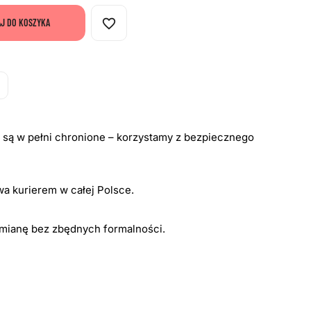
favorite_border
J DO KOSZYKA
i są w pełni chronione – korzystamy z bezpiecznego
a kurierem w całej Polsce.
ymianę bez zbędnych formalności.