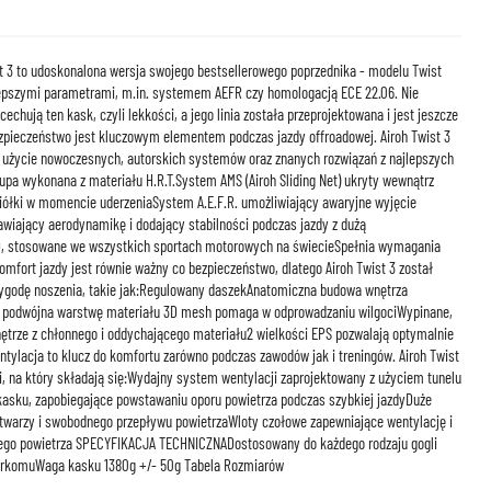
 3 to udoskonalona wersja swojego bestsellerowego poprzednika - modelu Twist
e lepszymi parametrami, m.in. systemem AEFR czy homologacją ECE 22.06. Nie
chują ten kask, czyli lekkości, a jego linia została przeprojektowana i jest jeszcze
ieczeństwo jest kluczowym elementem podczas jazdy offroadowej. Airoh Twist 3
 użycie nowoczesnych, autorskich systemów oraz znanych rozwiązań z najlepszych
 wykonana z materiału H.R.T.System AMS (Airoh Sliding Net) ukryty wewnątrz
iółki w momencie uderzeniaSystem A.E.F.R. umożliwiający awaryjne wyjęcie
wiający aerodynamikę i dodający stabilności podczas jazdy z dużą
DD, stosowane we wszystkich sportach motorowych na świecieSpełnia wymagania
fort jazdy jest równie ważny co bezpieczeństwo, dlatego Airoh Twist 3 został
ygodę noszenia, takie jak:Regulowany daszekAnatomiczna budowa wnętrza
podwójna warstwę materiału 3D mesh pomaga w odprowadzaniu wilgociWypinane,
wnętrze z chłonnego i oddychającego materiału2 wielkości EPS pozwalają optymalnie
lacja to klucz do komfortu zarówno podczas zawodów jak i treningów. Airoh Twist
, na który składają się:Wydajny system wentylacji zaprojektowany z użyciem tunelu
asku, zapobiegające powstawaniu oporu powietrza podczas szybkiej jazdyDuże
i twarzy i swobodnego przepływu powietrzaWloty czołowe zapewniające wentylację i
płego powietrza SPECYFIKACJA TECHNICZNADostosowany do każdego rodzaju gogli
erkomuWaga kasku 1380g +/- 50g Tabela Rozmiarów