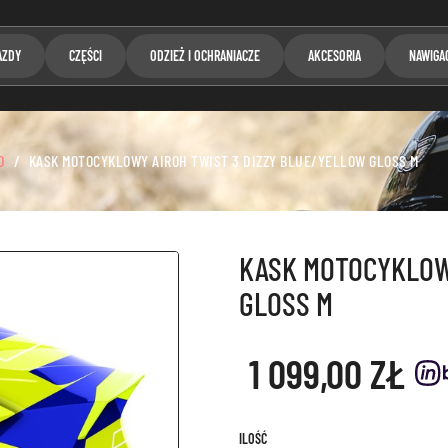
AZDY
CZĘŚCI
ODZIEŻ I OCHRANIACZE
AKCESORIA
NAWIGA
D
KASK MOTOCYKLOWY AIROH TWIST 3 DIZZY BLUE/YELLOW GLOSS M
KASK MOTOCYKLOW
GLOSS M
1 099,00 ZŁ
ILOŚĆ