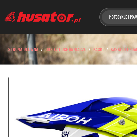
MOTOCYKLE I POJ
STRONA GŁÓWNA
ODZIEŻ I OCHRANIACZE
KASKI
KASKI OFFROA