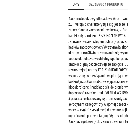
OPIS
SZCZEGÓŁY PRODUKTU
Kask motocyklowy offroadowy Airoh Twist
2.0. Wersja 3 charakteryzuje się jeszcz
zapomniano o zachowaniu walorów, które ce
bardziej dynamiczna.BEZPIECZEŃSTWOBezp
zapewnia wysoki stopień ochrony poprzez
kasków motocyklowych:Wytrzymała skorupa
skorupy, umożliwia przesuwanie się wyśc
poduszek policzkowychTylny spoiler popra
prędkościąNajbezpieczniejsze zapięcie 
restrykcyjnej normy ECE 22.06KOMFORTKom
wyposażony w rozwiązania wspierające w
kaskuWyściółka środkowa wyposażona w 
hipoalergiczne i nadające się do prania 
dopasować rozmiar kaskuWENTYLACJAWenty
3 posiada rozbudowany system wentylacji
aerodynamicznegoWloty w górnej części k
wloty w części szczękowej dla wentylacj
ograniczenie parowania gogliWyloty cie
Kask przygotowany do zamontowania int