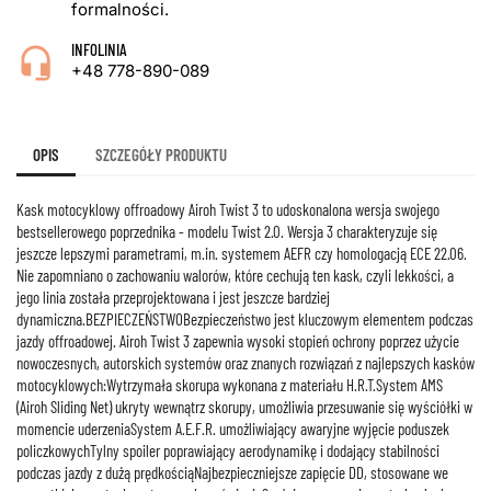
formalności.
INFOLINIA
+48 778-890-089
OPIS
SZCZEGÓŁY PRODUKTU
Kask motocyklowy offroadowy Airoh Twist 3 to udoskonalona wersja swojego
bestsellerowego poprzednika - modelu Twist 2.0. Wersja 3 charakteryzuje się
jeszcze lepszymi parametrami, m.in. systemem AEFR czy homologacją ECE 22.06.
Nie zapomniano o zachowaniu walorów, które cechują ten kask, czyli lekkości, a
jego linia została przeprojektowana i jest jeszcze bardziej
dynamiczna.BEZPIECZEŃSTWOBezpieczeństwo jest kluczowym elementem podczas
jazdy offroadowej. Airoh Twist 3 zapewnia wysoki stopień ochrony poprzez użycie
nowoczesnych, autorskich systemów oraz znanych rozwiązań z najlepszych kasków
motocyklowych:Wytrzymała skorupa wykonana z materiału H.R.T.System AMS
(Airoh Sliding Net) ukryty wewnątrz skorupy, umożliwia przesuwanie się wyściółki w
momencie uderzeniaSystem A.E.F.R. umożliwiający awaryjne wyjęcie poduszek
policzkowychTylny spoiler poprawiający aerodynamikę i dodający stabilności
podczas jazdy z dużą prędkościąNajbezpieczniejsze zapięcie DD, stosowane we