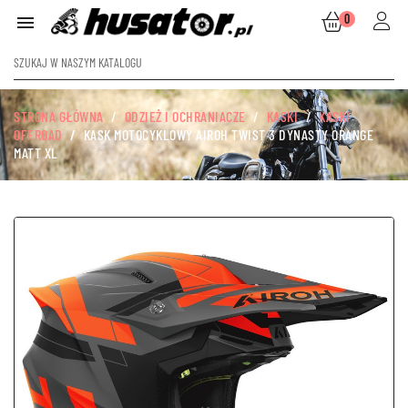
0

STRONA GŁÓWNA
ODZIEŻ I OCHRANIACZE
KASKI
KASKI
OFFROAD
KASK MOTOCYKLOWY AIROH TWIST 3 DYNASTY ORANGE
MATT XL