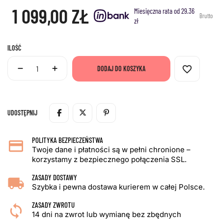
1 099,00 ZŁ
Miesięczna rata od 29.36
Brutto
zł
ILOŚĆ
favorite_border
DODAJ DO KOSZYKA
UDOSTĘPNIJ
POLITYKA BEZPIECZEŃSTWA
Twoje dane i płatności są w pełni chronione –
korzystamy z bezpiecznego połączenia SSL.
ZASADY DOSTAWY
Szybka i pewna dostawa kurierem w całej Polsce.
ZASADY ZWROTU
14 dni na zwrot lub wymianę bez zbędnych