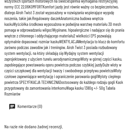
wszystkich sportach motorowych na świecieSpełnia wymagania restrykcyjnej
normy ECE 22.06KOMFORTKomfort jazdy jest równie ważny co bezpieczeństwo,
dlatego Airoh Twist 3 został wyposażony w rozwiązania wspierające wygodę
noszenia, takie jak:Regulowany daszekAnatomiczna budowa wnętrza
kaskuWyściółka środkowa wyposażona w podwójna warstwę materiału 3D mesh
pomaga w odprowadzaniu wilgociWypinane, hipoalergiczne i nadające się do prania
wnętrze z chłonnego i oddychającego materiału2 wielkości EPS pozwalają
optymalnie dopasować rozmiar kaskuWENTYLACJAWentylacja to klucz do komfortu
zarówno podczas zawodów jak i treningów. Airoh Twist 3 posiada rozbudowany
system wentylacji, na który składają się:Wydajny system wentylacji
zaprojektowany z użyciem tunelu aerodynamicznegoWloty w górnej części kasku,
zapobiegające powstawaniu oporu powietrza podczas szybkiej jazdyDuże wloty w
części szczękowej dla wentylacji twarzy i swobodnego przepływu powietrzaWloty
czołowe zapewniające wentylację i ograniczenie parowania gogliWyloty ciepłego
powietrza SPECYFIKACJA TECHNICZNADostosowany do każdego rodzaju gogli Kask
przygotowany do zamontowania interkomuWaga kasku 1380g +/- 50g Tabela
Rozmiarów
Komentarze (0)
Na razie nie dodano żadnej recenzji.