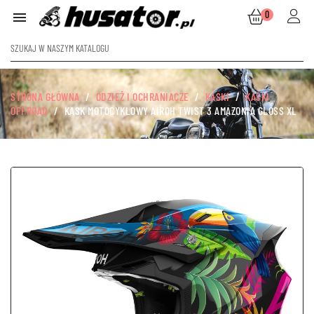
0

STRONA GŁÓWNA
ODZIEŻ I OCHRANIACZE
KASKI
KASKI
OFFROAD
KASK MOTOCYKLOWY AIROH TWIST 3 AMAZONIA GLOSS XL