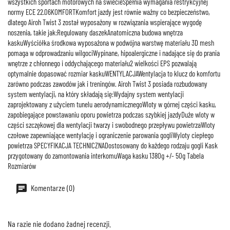
wszystkich sportach motorowych na świecieSpełnia wymagania restrykcyjnej
normy ECE 22.06KOMFORTKomfort jazdy jest równie ważny co bezpieczeństwo,
dlatego Airoh Twist 3 został wyposażony w rozwiązania wspierające wygodę
noszenia, takie jak:Regulowany daszekAnatomiczna budowa wnętrza
kaskuWyściółka środkowa wyposażona w podwójna warstwę materiału 3D mesh
pomaga w odprowadzaniu wilgociWypinane, hipoalergiczne i nadające się do prania
wnętrze z chłonnego i oddychającego materiału2 wielkości EPS pozwalają
optymalnie dopasować rozmiar kaskuWENTYLACJAWentylacja to klucz do komfortu
zarówno podczas zawodów jak i treningów. Airoh Twist 3 posiada rozbudowany
system wentylacji, na który składają się:Wydajny system wentylacji
zaprojektowany z użyciem tunelu aerodynamicznegoWloty w górnej części kasku,
zapobiegające powstawaniu oporu powietrza podczas szybkiej jazdyDuże wloty w
części szczękowej dla wentylacji twarzy i swobodnego przepływu powietrzaWloty
czołowe zapewniające wentylację i ograniczenie parowania gogliWyloty ciepłego
powietrza SPECYFIKACJA TECHNICZNADostosowany do każdego rodzaju gogli Kask
przygotowany do zamontowania interkomuWaga kasku 1380g +/- 50g Tabela
Rozmiarów
Komentarze (0)
Na razie nie dodano żadnej recenzji.