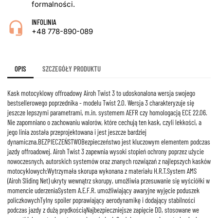
formalności.
INFOLINIA
+48 778-890-089
OPIS
SZCZEGÓŁY PRODUKTU
Kask motocyklowy offroadowy Airoh Twist 3 to udoskonalona wersja swojego
bestsellerowego poprzednika - modelu Twist 2.0. Wersja 3 charakteryzuje się
jeszcze lepszymi parametrami, m.in. systemem AEFR czy homologacją ECE 22.06.
Nie zapomniano o zachowaniu walorów, które cechują ten kask, czyli lekkości, a
jego linia została przeprojektowana i jest jeszcze bardziej
dynamiczna.BEZPIECZEŃSTWOBezpieczeństwo jest kluczowym elementem podczas
jazdy offroadowej. Airoh Twist 3 zapewnia wysoki stopień ochrony poprzez użycie
nowoczesnych, autorskich systemów oraz znanych rozwiązań z najlepszych kasków
motocyklowych:Wytrzymała skorupa wykonana z materiału H.R.T.System AMS
(Airoh Sliding Net) ukryty wewnątrz skorupy, umożliwia przesuwanie się wyściółki w
momencie uderzeniaSystem A.E.F.R. umożliwiający awaryjne wyjęcie poduszek
policzkowychTylny spoiler poprawiający aerodynamikę i dodający stabilności
podczas jazdy z dużą prędkościąNajbezpieczniejsze zapięcie DD, stosowane we