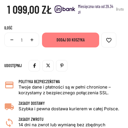
1 099,00 ZŁ
Miesięczna rata od 29.34
Brutto
zł
ILOŚĆ
favorite_border
DODAJ DO KOSZYKA
UDOSTĘPNIJ
POLITYKA BEZPIECZEŃSTWA
Twoje dane i płatności są w pełni chronione –
korzystamy z bezpiecznego połączenia SSL.
ZASADY DOSTAWY
Szybka i pewna dostawa kurierem w całej Polsce.
ZASADY ZWROTU
14 dni na zwrot lub wymianę bez zbędnych