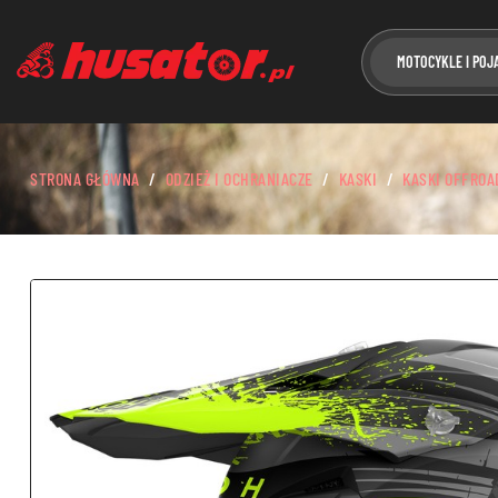
MOTOCYKLE I POJ
STRONA GŁÓWNA
ODZIEŻ I OCHRANIACZE
KASKI
KASKI OFFROA