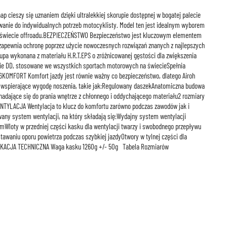
 cieszy się uznaniem dzięki ultralekkiej skorupie dostępnej w bogatej palecie
wanie do indywidualnych potrzeb motocyklisty. Model ten jest idealnym wyborem
i w świecie offroadu.BEZPIECZEŃSTWO Bezpieczeństwo jest kluczowym elementem
 zapewnia ochronę poprzez użycie nowoczesnych rozwiązań znanych z najlepszych
a wykonana z materiału H.R.T.EPS o zróżnicowanej gęstości dla zwiększenia
cie DD, stosowane we wszystkich sportach motorowych na świecieSpełnia
KOMFORT Komfort jazdy jest równie ważny co bezpieczeństwo, dlatego Airoh
 wspierające wygodę noszenia, takie jak:Regulowany daszekAnatomiczna budowa
nadające się do prania wnętrze z chłonnego i oddychającego materiału2 rozmiary
TYLACJA Wentylacja to klucz do komfortu zarówno podczas zawodów jak i
wany system wentylacji, na który składają się:Wydajny system wentylacji
Wloty w przedniej części kasku dla wentylacji twarzy i swobodnego przepływu
awaniu oporu powietrza podczas szybkiej jazdyOtwory w tylnej części dla
YFIKACJA TECHNICZNA Waga kasku 1260g +/- 50g Tabela Rozmiarów