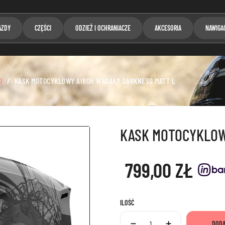
AZDY
CZĘŚCI
ODZIEŻ I OCHRANIACZE
AKCESORIA
NAWIGA
D
KASK MOTOCYKLOWY AIROH WRAAAP DARKNESS MATT L
KASK MOTOCYKLOW
799,00 ZŁ
ILOŚĆ
DODA