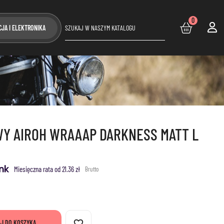
0
CJA I ELEKTRONIKA
Y AIROH WRAAAP DARKNESS MATT L
Miesięczna rata od 21.36 zł
Brutto
favorite_border
J DO KOSZYKA