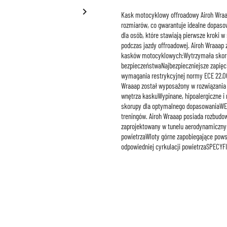

Kask motocyklowy offroadowy Airoh Wraaap
rozmiarów, co gwarantuje idealne dopaso
dla osób, które stawiają pierwsze krok
podczas jazdy offroadowej. Airoh Wraaap
kasków motocyklowych:Wytrzymała skorup
bezpieczeństwaNajbezpieczniejsze zapię
wymagania restrykcyjnej normy ECE 22.06
Wraaap został wyposażony w rozwiązania
wnętrza kaskuWypinane, hipoalergiczne i 
skorupy dla optymalnego dopasowaniaWEN
treningów. Airoh Wraaap posiada rozbudo
zaprojektowany w tunelu aerodynamicznym
powietrzaWloty górne zapobiegające powst
odpowiedniej cyrkulacji powietrzaSPEC