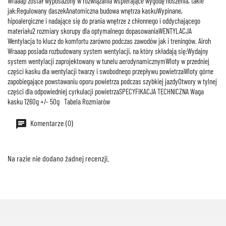
Wraaap został wyposażony w rozwiązania wspierające wygodę noszenia, takie
jak:Regulowany daszekAnatomiczna budowa wnętrza kaskuWypinane,
hipoalergiczne i nadające się do prania wnętrze z chłonnego i oddychającego
materiału2 rozmiary skorupy dla optymalnego dopasowaniaWENTYLACJA
Wentylacja to klucz do komfortu zarówno podczas zawodów jak i treningów. Airoh
Wraaap posiada rozbudowany system wentylacji, na który składają się:Wydajny
system wentylacji zaprojektowany w tunelu aerodynamicznymWloty w przedniej
części kasku dla wentylacji twarzy i swobodnego przepływu powietrzaWloty górne
zapobiegające powstawaniu oporu powietrza podczas szybkiej jazdyOtwory w tylnej
części dla odpowiedniej cyrkulacji powietrzaSPECYFIKACJA TECHNICZNA Waga
kasku 1260g +/- 50g Tabela Rozmiarów
Komentarze (0)
Na razie nie dodano żadnej recenzji.