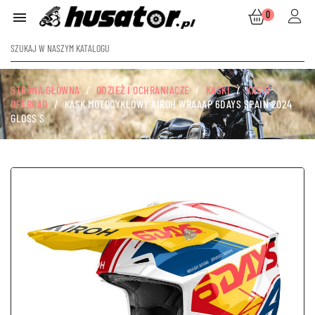
0

STRONA GŁÓWNA
ODZIEŻ I OCHRANIACZE
KASKI
KASKI
OFFROAD
KASK MOTOCYKLOWY AIROH WRAAAP 6DAYS SPAIN 2024
GLOSS S