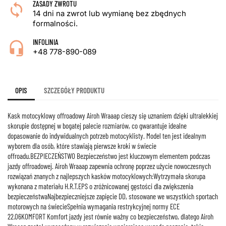
ZASADY ZWROTU
14 dni na zwrot lub wymianę bez zbędnych
formalności.
INFOLINIA
+48 778-890-089
OPIS
SZCZEGÓŁY PRODUKTU
Kask motocyklowy offroadowy Airoh Wraaap cieszy się uznaniem dzięki ultralekkiej
skorupie dostępnej w bogatej palecie rozmiarów, co gwarantuje idealne
dopasowanie do indywidualnych potrzeb motocyklisty. Model ten jest idealnym
wyborem dla osób, które stawiają pierwsze kroki w świecie
offroadu.BEZPIECZEŃSTWO Bezpieczeństwo jest kluczowym elementem podczas
jazdy offroadowej. Airoh Wraaap zapewnia ochronę poprzez użycie nowoczesnych
rozwiązań znanych z najlepszych kasków motocyklowych:Wytrzymała skorupa
wykonana z materiału H.R.T.EPS o zróżnicowanej gęstości dla zwiększenia
bezpieczeństwaNajbezpieczniejsze zapięcie DD, stosowane we wszystkich sportach
motorowych na świecieSpełnia wymagania restrykcyjnej normy ECE
22.06KOMFORT Komfort jazdy jest równie ważny co bezpieczeństwo, dlatego Airoh