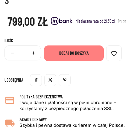
799,00 ZŁ
Miesięczna rata od 21.35 zł
Brutto
ILOŚĆ
favorite_border
DODAJ DO KOSZYKA
UDOSTĘPNIJ
POLITYKA BEZPIECZEŃSTWA
Twoje dane i płatności są w pełni chronione –
korzystamy z bezpiecznego połączenia SSL.
ZASADY DOSTAWY
Szybka i pewna dostawa kurierem w całej Polsce.