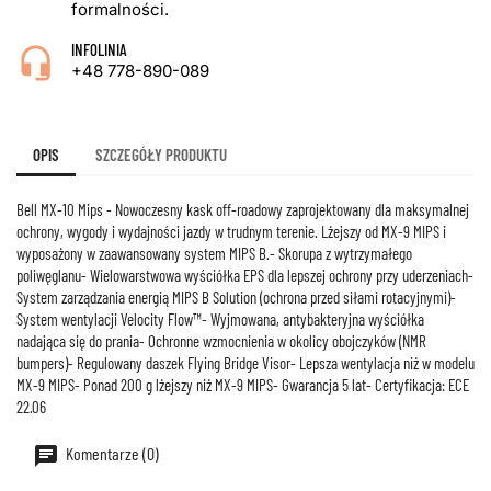
formalności.
INFOLINIA
+48 778-890-089
OPIS
SZCZEGÓŁY PRODUKTU
Bell MX-10 Mips - Nowoczesny kask off-roadowy zaprojektowany dla maksymalnej
ochrony, wygody i wydajności jazdy w trudnym terenie. Lżejszy od MX-9 MIPS i
wyposażony w zaawansowany system MIPS B.- Skorupa z wytrzymałego
poliwęglanu- Wielowarstwowa wyściółka EPS dla lepszej ochrony przy uderzeniach-
System zarządzania energią MIPS B Solution (ochrona przed siłami rotacyjnymi)-
System wentylacji Velocity Flow™- Wyjmowana, antybakteryjna wyściółka
nadająca się do prania- Ochronne wzmocnienia w okolicy obojczyków (NMR
bumpers)- Regulowany daszek Flying Bridge Visor- Lepsza wentylacja niż w modelu
MX-9 MIPS- Ponad 200 g lżejszy niż MX-9 MIPS- Gwarancja 5 lat- Certyfikacja: ECE
22.06
Komentarze (0)