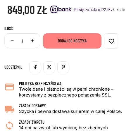
849,00 ZŁ
Miesięczna rata od 22.68 zł
Brutto
ILOŚĆ
favorite_border
DODAJ DO KOSZYKA
UDOSTĘPNIJ
POLITYKA BEZPIECZEŃSTWA
Twoje dane i płatności są w pełni chronione –
korzystamy z bezpiecznego połączenia SSL.
ZASADY DOSTAWY
Szybka i pewna dostawa kurierem w całej Polsce.
ZASADY ZWROTU
14 dni na zwrot lub wymianę bez zbędnych