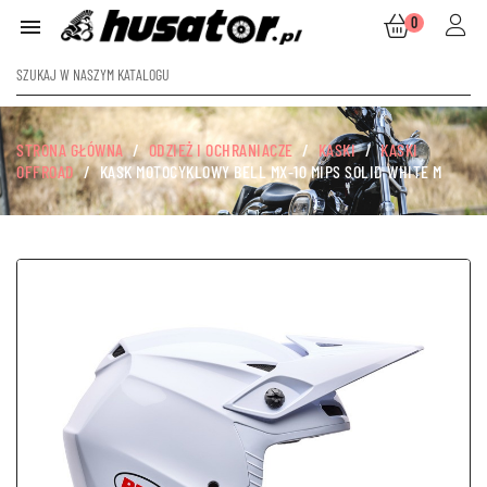
0

STRONA GŁÓWNA
ODZIEŻ I OCHRANIACZE
KASKI
KASKI
OFFROAD
KASK MOTOCYKLOWY BELL MX-10 MIPS SOLID WHITE M