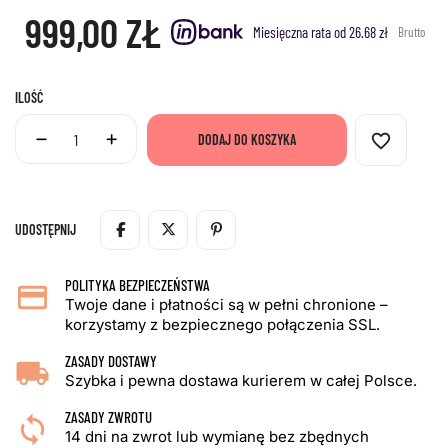
999,00 ZŁ
Miesięczna rata od 26.68 zł
Brutto
ILOŚĆ
favorite_border
DODAJ DO KOSZYKA
UDOSTĘPNIJ
POLITYKA BEZPIECZEŃSTWA
Twoje dane i płatności są w pełni chronione –
korzystamy z bezpiecznego połączenia SSL.
ZASADY DOSTAWY
Szybka i pewna dostawa kurierem w całej Polsce.
ZASADY ZWROTU
14 dni na zwrot lub wymianę bez zbędnych