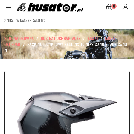
0

STRONA GŁÓWNA
ODZIEŻ I OCHRANIACZE
KASKI
KASKI
OFFROAD
KASK MOTOCYKLOWY BELL MX-10 MIPS CAMO BLACK CAMO
M