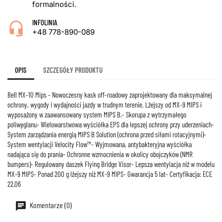
formalności.
INFOLINIA
+48 778-890-089
OPIS
SZCZEGÓŁY PRODUKTU
Bell MX-10 Mips - Nowoczesny kask off-roadowy zaprojektowany dla maksymalnej
ochrony, wygody i wydajności jazdy w trudnym terenie. Lżejszy od MX-9 MIPS i
wyposażony w zaawansowany system MIPS B.- Skorupa z wytrzymałego
poliwęglanu- Wielowarstwowa wyściółka EPS dla lepszej ochrony przy uderzeniach-
System zarządzania energią MIPS B Solution (ochrona przed siłami rotacyjnymi)-
System wentylacji Velocity Flow™- Wyjmowana, antybakteryjna wyściółka
nadająca się do prania- Ochronne wzmocnienia w okolicy obojczyków (NMR
bumpers)- Regulowany daszek Flying Bridge Visor- Lepsza wentylacja niż w modelu
MX-9 MIPS- Ponad 200 g lżejszy niż MX-9 MIPS- Gwarancja 5 lat- Certyfikacja: ECE
22.06
Komentarze (0)