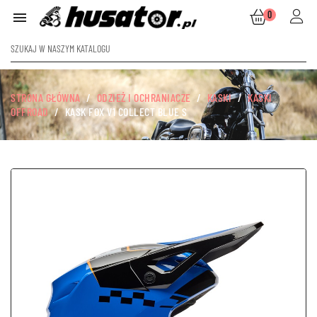
0

STRONA GŁÓWNA
ODZIEŻ I OCHRANIACZE
KASKI
KASKI
OFFROAD
KASK FOX V1 COLLECT BLUE S