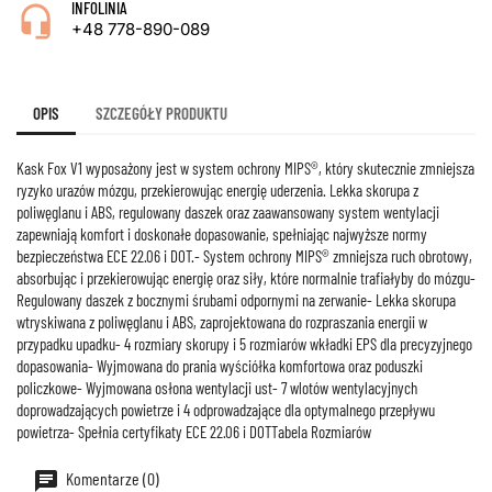
INFOLINIA
+48 778-890-089
OPIS
SZCZEGÓŁY PRODUKTU
Kask Fox V1 wyposażony jest w system ochrony MIPS®, który skutecznie zmniejsza
ryzyko urazów mózgu, przekierowując energię uderzenia. Lekka skorupa z
poliwęglanu i ABS, regulowany daszek oraz zaawansowany system wentylacji
zapewniają komfort i doskonałe dopasowanie, spełniając najwyższe normy
bezpieczeństwa ECE 22.06 i DOT.- System ochrony MIPS® zmniejsza ruch obrotowy,
absorbując i przekierowując energię oraz siły, które normalnie trafiałyby do mózgu-
Regulowany daszek z bocznymi śrubami odpornymi na zerwanie- Lekka skorupa
wtryskiwana z poliwęglanu i ABS, zaprojektowana do rozpraszania energii w
przypadku upadku- 4 rozmiary skorupy i 5 rozmiarów wkładki EPS dla precyzyjnego
dopasowania- Wyjmowana do prania wyściółka komfortowa oraz poduszki
policzkowe- Wyjmowana osłona wentylacji ust- 7 wlotów wentylacyjnych
doprowadzających powietrze i 4 odprowadzające dla optymalnego przepływu
powietrza- Spełnia certyfikaty ECE 22.06 i DOTTabela Rozmiarów
Komentarze (0)