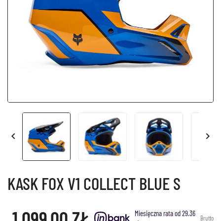


KASK FOX V1 COLLECT BLUE S
1 099,00 ZŁ
Miesięczna rata od 29.36
Brutto