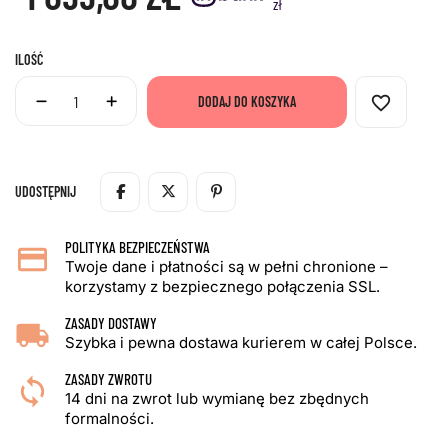
zł
ILOŚĆ
favorite_border
DODAJ DO KOSZYKA
UDOSTĘPNIJ
POLITYKA BEZPIECZEŃSTWA
Twoje dane i płatności są w pełni chronione –
korzystamy z bezpiecznego połączenia SSL.
ZASADY DOSTAWY
Szybka i pewna dostawa kurierem w całej Polsce.
ZASADY ZWROTU
14 dni na zwrot lub wymianę bez zbędnych
formalności.