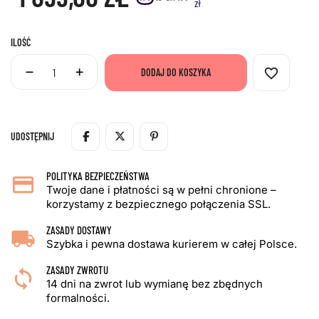
zł
ILOŚĆ
favorite_border
DODAJ DO KOSZYKA
UDOSTĘPNIJ
POLITYKA BEZPIECZEŃSTWA
Twoje dane i płatności są w pełni chronione –
korzystamy z bezpiecznego połączenia SSL.
ZASADY DOSTAWY
Szybka i pewna dostawa kurierem w całej Polsce.
ZASADY ZWROTU
14 dni na zwrot lub wymianę bez zbędnych
formalności.