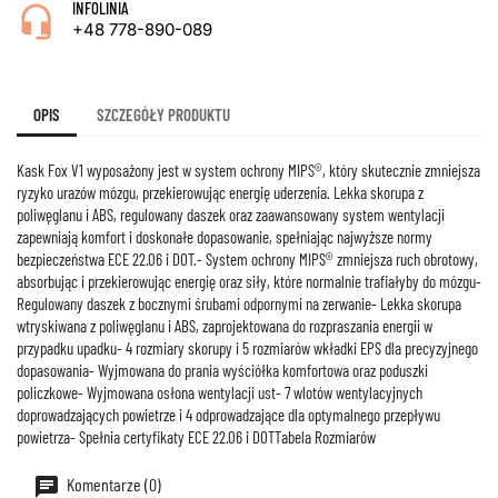
INFOLINIA
+48 778-890-089
OPIS
SZCZEGÓŁY PRODUKTU
Kask Fox V1 wyposażony jest w system ochrony MIPS®, który skutecznie zmniejsza
ryzyko urazów mózgu, przekierowując energię uderzenia. Lekka skorupa z
poliwęglanu i ABS, regulowany daszek oraz zaawansowany system wentylacji
zapewniają komfort i doskonałe dopasowanie, spełniając najwyższe normy
bezpieczeństwa ECE 22.06 i DOT.- System ochrony MIPS® zmniejsza ruch obrotowy,
absorbując i przekierowując energię oraz siły, które normalnie trafiałyby do mózgu-
Regulowany daszek z bocznymi śrubami odpornymi na zerwanie- Lekka skorupa
wtryskiwana z poliwęglanu i ABS, zaprojektowana do rozpraszania energii w
przypadku upadku- 4 rozmiary skorupy i 5 rozmiarów wkładki EPS dla precyzyjnego
dopasowania- Wyjmowana do prania wyściółka komfortowa oraz poduszki
policzkowe- Wyjmowana osłona wentylacji ust- 7 wlotów wentylacyjnych
doprowadzających powietrze i 4 odprowadzające dla optymalnego przepływu
powietrza- Spełnia certyfikaty ECE 22.06 i DOTTabela Rozmiarów
Komentarze (0)