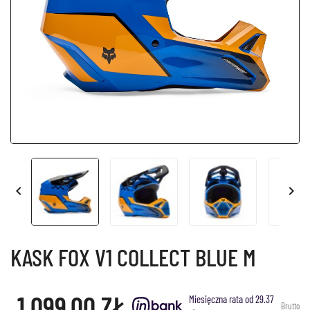


KASK FOX V1 COLLECT BLUE M
1 099,00 ZŁ
Miesięczna rata od 29.37
Brutto