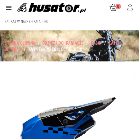
0

STRONA GŁÓWNA
ODZIEŻ I OCHRANIACZE
KASKI
KASKI
OFFROAD
KASK FOX V1 COLLECT BLUE M