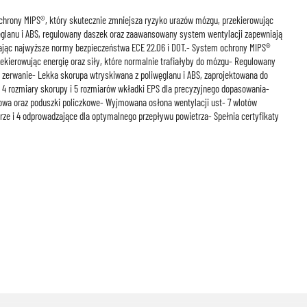
hrony MIPS®, który skutecznie zmniejsza ryzyko urazów mózgu, przekierowując
węglanu i ABS, regulowany daszek oraz zaawansowany system wentylacji zapewniają
ając najwyższe normy bezpieczeństwa ECE 22.06 i DOT.- System ochrony MIPS®
zekierowując energię oraz siły, które normalnie trafiałyby do mózgu- Regulowany
zerwanie- Lekka skorupa wtryskiwana z poliwęglanu i ABS, zaprojektowana do
- 4 rozmiary skorupy i 5 rozmiarów wkładki EPS dla precyzyjnego dopasowania-
wa oraz poduszki policzkowe- Wyjmowana osłona wentylacji ust- 7 wlotów
ze i 4 odprowadzające dla optymalnego przepływu powietrza- Spełnia certyfikaty