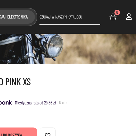
0
CJA I ELEKTRONIKA
D PINK XS
Miesięczna rata od 29.36 zł
Brutto
favorite_border
J DO KOSZYKA