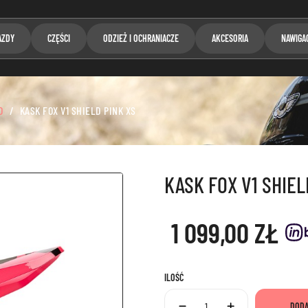
AZDY
CZĘŚCI
ODZIEŻ I OCHRANIACZE
AKCESORIA
NAWIGA
D
KASK FOX V1 SHIELD PINK XS
KASK FOX V1 SHIEL
1 099,00 ZŁ
ILOŚĆ
DODA