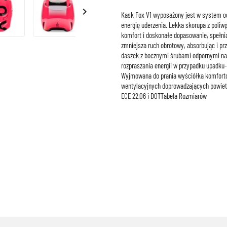

Kask Fox V1 wyposażony jest w system oc
energię uderzenia. Lekka skorupa z poli
komfort i doskonałe dopasowanie, spełni
zmniejsza ruch obrotowy, absorbując i pr
daszek z bocznymi śrubami odpornymi na 
rozpraszania energii w przypadku upadku
Wyjmowana do prania wyściółka komforto
wentylacyjnych doprowadzających powietr
ECE 22.06 i DOTTabela Rozmiarów