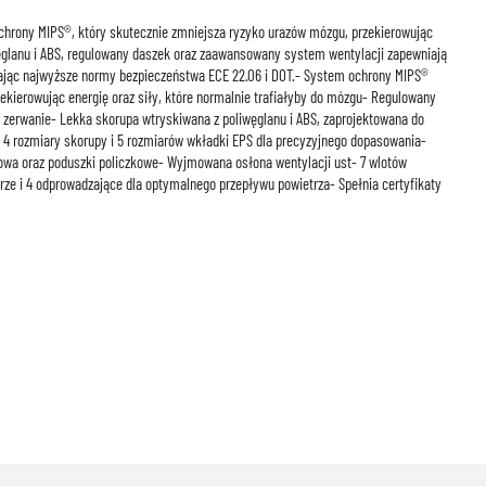
hrony MIPS®, który skutecznie zmniejsza ryzyko urazów mózgu, przekierowując
węglanu i ABS, regulowany daszek oraz zaawansowany system wentylacji zapewniają
ając najwyższe normy bezpieczeństwa ECE 22.06 i DOT.- System ochrony MIPS®
zekierowując energię oraz siły, które normalnie trafiałyby do mózgu- Regulowany
zerwanie- Lekka skorupa wtryskiwana z poliwęglanu i ABS, zaprojektowana do
- 4 rozmiary skorupy i 5 rozmiarów wkładki EPS dla precyzyjnego dopasowania-
wa oraz poduszki policzkowe- Wyjmowana osłona wentylacji ust- 7 wlotów
ze i 4 odprowadzające dla optymalnego przepływu powietrza- Spełnia certyfikaty