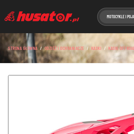
MOTOCYKLE I POJ
STRONA GŁÓWNA
ODZIEŻ I OCHRANIACZE
KASKI
KASKI OFFROA